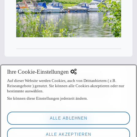
Ihre Cookie-Einstellungen
Deaktiviertes Script!
Auf dieser Website werden Cookies, auch von Drittanbietern ( z.B.
Reiseangebote ) genutzt. Sie können alle Cookies akzeptieren oder nur
Aktivieren Sie alle Cookies per Klick auf "
Alle
bestimmte auswählen.
akzeptieren
" um diesen Inhalt anzuzeigen.
Sie können diese Einstellungen jederzeit ändern.
Anbieter: Unbekannt
URL:
https://www.planbar24.com/resizer.min.js
ALLE ABLEHNEN
Alle akzeptieren
ALLE AKZEPTIEREN